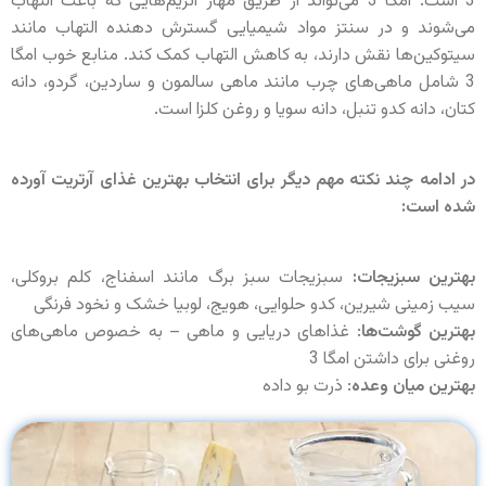
3 است. امگا 3 می‌تواند از طریق مهار آنزیم‌هایی که باعث التهاب
می‌شوند و در سنتز مواد شیمیایی گسترش دهنده التهاب مانند
سیتوکین‌ها نقش دارند، به کاهش التهاب کمک کند. منابع خوب امگا
3 شامل ماهی‌های چرب مانند ماهی سالمون و ساردین، گردو، دانه
کتان، دانه کدو تنبل، دانه سویا و روغن کلزا است.
در ادامه چند نکته مهم دیگر برای انتخاب بهترین غذای آرتریت آورده
شده است:
بهترین سبزیجات:
سبزیجات سبز برگ مانند اسفناج، کلم بروکلی،
سیب زمینی شیرین، کدو حلوایی، هویج، لوبیا خشک و نخود فرنگی
بهترین گوشت‌ها
: غذاهای دریایی و ماهی – به خصوص ماهی‌های
روغنی برای داشتن امگا 3
بهترین میان وعده
: ذرت بو داده