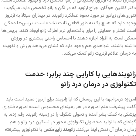
بیماران مبتلا به آرتروز، پشتیبانی از زانو، کاهش درد و بهبود عملکرد است.
دکتر کاتلین هوگان، جراح ارتوپد که در لگن و زانو تخصص دارد، می‌گوید:
تئوری‌های زیادی در مورد نحوه عملکرد زانوبند در بیماران مبتلا به آرتروز
وجود دارد که هیچ یک به طور قطعی ثابت نشده است. بریس‌ها ممکن
است فشار و حمایتی را برای بافت‌های نرم اطراف زانو ایجاد کنند. بریس‌ها
ممکن است به افراد اجازه دهند تا احساس راحتی بیشتری در ورزش
داشته باشند. شواهدی هم وجود دارد که نشان می‌دهد ورزش و تقویت
به درمان علائم آرتریت زانو کمک می‌کند.
زانوبندهایی با کارایی چند برابر؛ خدمت
تکنولوژی در درمان درد زانو
امروزه درمواجهه با این پرسش که ایا زانوبند برای ارتروز مفید است باید
گفت پیشرفت علم امروزه در هر زمینه‌ای محسوس است؛ امروزه فناوری
پزشکی به کمک بشر آمده و تحولی شگرف را در زمینه زانوبند رقم زده. به
گونه‌ای که با تولید محصولی تکنولوژی محور در تسکین درد زانو و هم
زمان درمان آن نقش ایفا می‌کند.
زانوبند زاپیامکس
با تکنولوژی پیشرفته