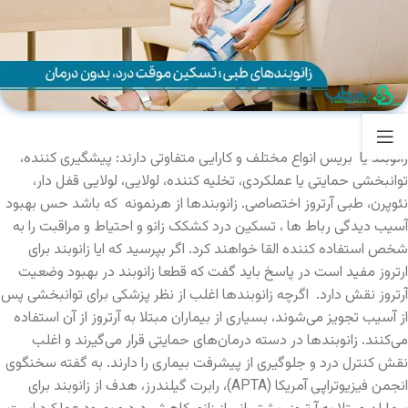
زانوبند یا بریس انواع مختلف و کارایی متفاوتی دارند: پیشگیری کننده،
توانبخشی حمایتی یا عملکردی، تخلیه کننده، لولایی، لولایی قفل دار،
نئوپرن، طبی آرتروز اختصاصی. زانوبندها از هرنمونه که باشد حس بهبود
آسیب دیدگی رباط ها ، تسکین درد کشکک زانو و احتیاط و مراقبت را به
شخص استفاده کننده القا خواهند کرد. اگر بپرسید که ایا زانوبند برای
ارتروز مفید است در پاسخ باید گفت که قطعا زانوبند در بهبود وضعیت
آرتروز نقش دارد. اگرچه زانوبندها اغلب از نظر پزشکی برای توانبخشی پس
از آسیب تجویز می‌شوند، بسیاری از بیماران مبتلا به آرتروز از آن استفاده
می‌کنند. زانوبندها در دسته درمان‌های حمایتی قرار می‎‌گیرند و اغلب
نقش کنترل درد و جلوگیری از پیشرفت بیماری را دارند. به گفته سخنگوی
انجمن فیزیوتراپی آمریکا (APTA)، رابرت گیلندرز، هدف از زانوبند برای