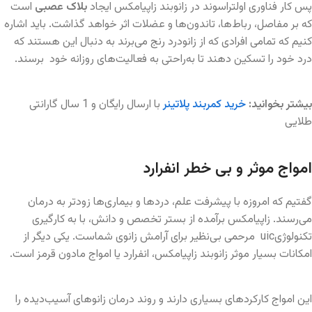
پس کار فناوری اولتراسوند در زانوبند زاپیامکس ایجاد
بلاک عصبی
است
که بر مفاصل، رباط‌ها، تاندون‌ها و عضلات اثر خواهد گذاشت. باید اشاره
کنیم که تمامی افرادی که از زانودرد رنج می‌برند به دنبال این هستند که
درد خود را تسکین دهند تا به‌راحتی به فعالیت‌های روزانه خود برسند.
بیشتر بخوانید:
خرید کمربند پلاتینر
با ارسال رایگان و 1 سال گارانتی
طلایی
امواج موثر و بی خطر انفرارد
گفتیم که امروزه با پیشرفت علم، دردها و بیماری‌ها زودتر به درمان
می‌رسند. زاپیامکس برآمده از بستر تخصص و‌ دانش، با به کارگیری
تکنولوژیuic مرحمی بی‌نظیر برای آرامش زانوی شماست. یکی دیگر از
امکانات بسیار موثر زانوبند زاپیامکس، انفرارد یا امواج مادون قرمز است.
این امواج کارکردهای بسیاری دارند و روند درمان زانوهای آسیب‌دیده را