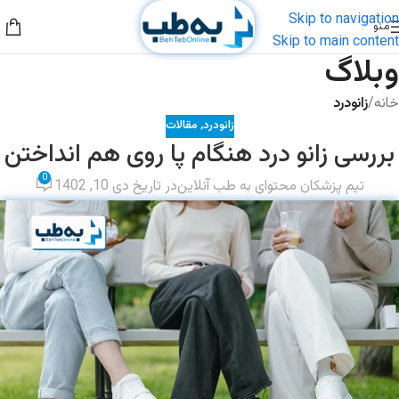
Skip to navigation
منو
Skip to main content
وبلاگ
خانه
/
زانودرد
زانودرد
,
مقالات
بررسی زانو درد هنگام پا روی هم انداختن
0
تیم پزشکان محتوای به طب آنلاین
در تاریخ دی 10, 1402