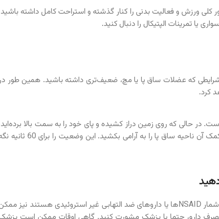
ور کلی ورزش و فعالیت بدنی را کنار گذشته و استراحت کامل داشته باشید.
ری یا تمرینات الپتیکال را دنبال کنید.
رایطی که عضلات ساق پا یا مچ، ضعیف‌تری داشته باشید. همین طور در
 کرد.
ر حالی که روی زمین دراز کشیده و پای خود را به سمت بالا برده‌اید،
از یک حوله، نوار مقاومتی یا بند یوگا روی پای خود، استفاده کنید و به کمک آن ناحیه ساق پا را به آرامی بکشید. این وضعیت را برای 60 ثان
استفاده از داروهای بدون نسخه (OTC) مانند ادویل (ایبوپروفن)، که در شمار NSAIDها یا داروهای ضد التهابی غیر استروئیدی هستند نیز ممک
مصرف دارو، حتما با پزشک مشورت کنید. گاهی اوقات ممکن است پزشک