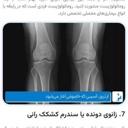
روماتولوژیست مشورت کنید. روماتولوژیست فردی است که در رابطه با
انواع بیماری‌های مفصلی تخصص دارد.
7. زانوی دونده یا سندرم کشکک رانی