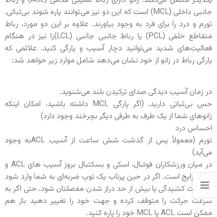
یکدیگر متصل می‌کنند. زانو دارای رباط صلیبی قدامی (ACL) و رباط
جانبی داخلی (MCL) است که این دو نیز می‌توانند پاره شوند بی‌ثباتی،
تورم و درد را برای فرد به وجود بیاورند. علاوه بر این دو مورد، رباط
متقاطع خلفی (PCL) یا رباط جانبی جانبی (LCL)را نیز در هنگام
فعالیت‌های شدید می‌توانید دچار آسیب و پارگی کنید. علائمی که
پارگی رباط در زانو از خود نشان می‌دهد شامل موارد زیر خواهد شد:
در زمان آسیب دیدگی صدای ترکیدن بلند می‌شنوید.
حس بی‌ثباتی دارید. (اگر پارگی MCL داشته باشید، امکان اینکه
زانوهای شما از یک طرف به طرفی دیگر بچرخند وجود دارد)
احساس درد
تورم (معمولاً پس از گذشت شش ساعت از آسیب ACLبه وجود
می‌آید)
در میان ورزشکاران فوتبال، اسکی و بسکتبال بروز آسیب های ACL و
MCL رایج است. اگر در حین پرتاب یک توپ ضربه‌ای به شما وارد شود
که باعث کشیدگی یا بیش از حد دراز شدن مفصلتان شود، حتی اگر به
سرعت حرکت را متوقف کرده و جهت خود را تغییر دهید باز هم
ممکن است ACL یا MCL خود را پاره کنید.