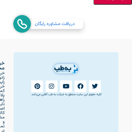
دریافت مشاوره رایگان
خر
مح
خری
زانو
زاپ
خری
کمر
پلات
کلیه حقوق این سایت متعلق به شرکت به طب آنلاین می‌باشد.
راه
تای
اصا
کالا
مشا
و
تم
در